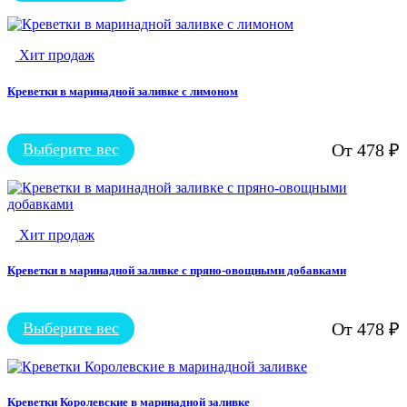
товар
имеет
несколько
Хит продаж
вариаций.
Опции
можно
Креветки в маринадной заливке с лимоном
выбрать
на
странице
Выберите вес
От
478
₽
Этот
товара.
товар
имеет
несколько
вариаций.
Хит продаж
Опции
можно
выбрать
Креветки в маринадной заливке с пряно-овощными добавками
на
странице
товара.
Выберите вес
От
478
₽
Этот
товар
имеет
несколько
вариаций.
Креветки Королевские в маринадной заливке