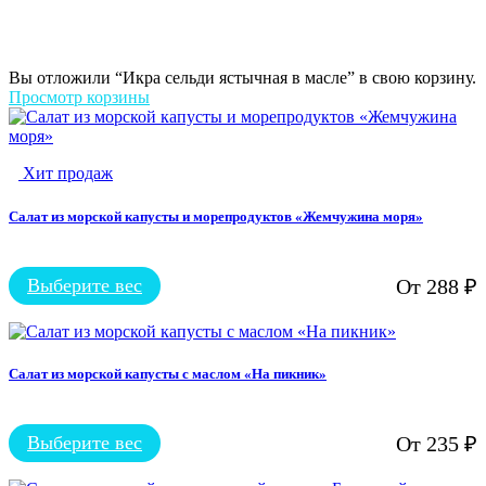
Вы отложили “Икра сельди ястычная в масле” в свою корзину.
Просмотр корзины
Хит продаж
Салат из морской капусты и морепродуктов «Жемчужина моря»
Выберите вес
От
288
₽
Этот
товар
имеет
несколько
вариаций.
Салат из морской капусты с маслом «На пикник»
Опции
можно
выбрать
Выберите вес
От
235
₽
на
Этот
странице
товар