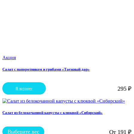
Акция
Салат с папоротником и грибами «Таежный дар»
295
₽
В корзину
Салат из белокочанной капусты с клюквой «Сибирский»
Выберите вес
От
191
₽
Этот