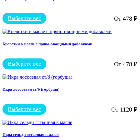
Опции
можно
выбрать
Выберите вес
От
478
₽
на
Этот
странице
товар
товара.
имеет
несколько
вариаций.
Креветки в масле с пряно-овощными добавками
Опции
можно
выбрать
Выберите вес
От
478
₽
на
Этот
странице
товар
товара.
имеет
несколько
вариаций.
Икра лососевая ст/б (горбуша)
Опции
можно
выбрать
Выберите вес
От
1120
₽
на
Этот
странице
товар
товара.
имеет
несколько
вариаций.
Икра сельди ястычная в масле
Опции