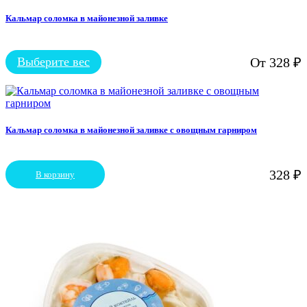
несколько
вариаций.
Кальмар соломка в майонезной заливке
Опции
можно
выбрать
Выберите вес
От
328
₽
на
Этот
странице
товар
товара.
имеет
несколько
вариаций.
Опции
Кальмар соломка в майонезной заливке с овощным гарниром
можно
выбрать
на
328
₽
В корзину
странице
товара.