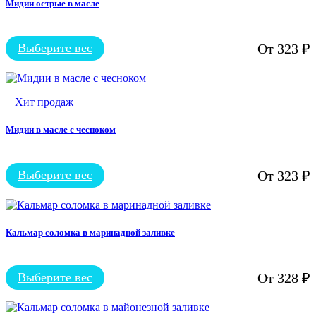
вариаций.
Мидии острые в масле
Опции
можно
выбрать
Выберите вес
От
323
₽
на
Этот
странице
товар
товара.
имеет
несколько
Хит продаж
вариаций.
Опции
можно
Мидии в масле с чесноком
выбрать
на
странице
Выберите вес
От
323
₽
Этот
товара.
товар
имеет
несколько
вариаций.
Кальмар соломка в маринадной заливке
Опции
можно
выбрать
Выберите вес
От
328
₽
на
Этот
странице
товар
товара.
имеет