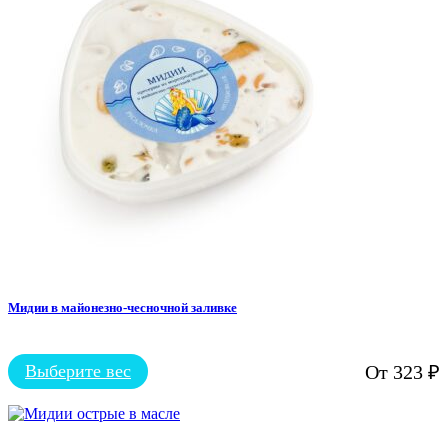
можно
выбрать
на
странице
товара.
Мидии в майонезно-чесночной заливке
Выберите вес
От
323
₽
Этот
товар
имеет
несколько