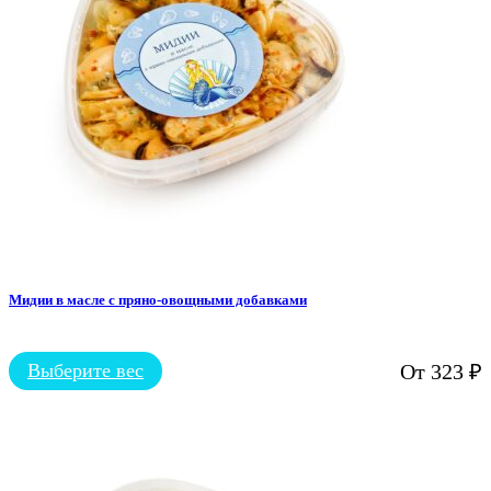
на
странице
товара.
Мидии в масле с пряно-овощными добавками
Выберите вес
От
323
₽
Этот
товар
имеет
несколько
вариаций.
Опции