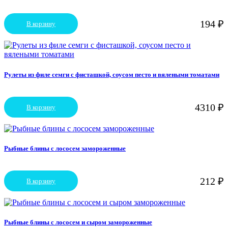
можно
выбрать
194
₽
В корзину
на
странице
товара.
Рулеты из филе семги с фисташкой, соусом песто и вялеными томатами
4310
₽
В корзину
Рыбные блины с лососем замороженные
212
₽
В корзину
Рыбные блины с лососем и сыром замороженные