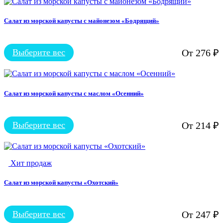
товара.
имеет
несколько
вариаций.
Салат из морской капусты с майонезом «Бодрящий»
Опции
можно
выбрать
Выберите вес
От
276
₽
на
Этот
странице
товар
товара.
имеет
несколько
вариаций.
Салат из морской капусты с маслом «Осенний»
Опции
можно
выбрать
Выберите вес
От
214
₽
на
Этот
странице
товар
товара.
имеет
несколько
Хит продаж
вариаций.
Опции
можно
Салат из морской капусты «Охотский»
выбрать
на
странице
Выберите вес
От
247
₽
Этот
товара.