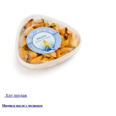
несколько
вариаций.
Опции
можно
выбрать
на
странице
товара.
Хит продаж
Мидии в масле с чесноком