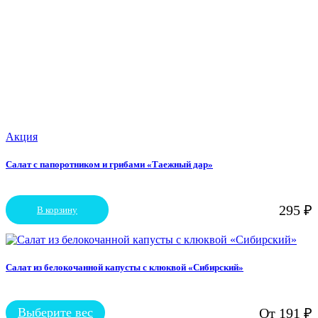
Акция
Салат с папоротником и грибами «Таежный дар»
295
₽
В корзину
Салат из белокочанной капусты с клюквой «Сибирский»
Выберите вес
От
191
₽
Этот