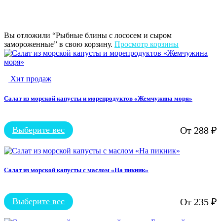
Вы отложили “Рыбные блины с лососем и сыром
замороженные” в свою корзину.
Просмотр корзины
Хит продаж
Салат из морской капусты и морепродуктов «Жемчужина моря»
Выберите вес
От
288
₽
Этот
товар
имеет
несколько
вариаций.
Салат из морской капусты с маслом «На пикник»
Опции
можно
выбрать
Выберите вес
От
235
₽
на
Этот
странице
товар