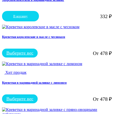
332
₽
В корзину
Креветки королевские в масле с чесноком
Выберите вес
От
478
₽
Этот
товар
имеет
несколько
Хит продаж
вариаций.
Опции
можно
Креветки в маринадной заливке с лимоном
выбрать
на
странице
Выберите вес
От
478
₽
Этот
товара.
товар
имеет