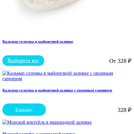
Кальмар соломка в майонезной заливке
Выберите вес
От
328
₽
Этот
товар
имеет
несколько
вариаций.
Опции
Кальмар соломка в майонезной заливке с овощным гарниром
можно
выбрать
на
328
₽
В корзину
странице
товара.
Морской коктейль в маринадной заливке