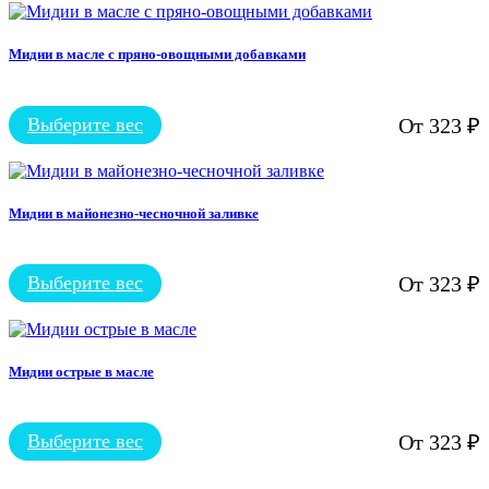
товара.
имеет
несколько
вариаций.
Мидии в масле с пряно-овощными добавками
Опции
можно
выбрать
Выберите вес
От
323
₽
на
Этот
странице
товар
товара.
имеет
несколько
вариаций.
Мидии в майонезно-чесночной заливке
Опции
можно
выбрать
Выберите вес
От
323
₽
на
Этот
странице
товар
товара.
имеет
несколько
вариаций.
Мидии острые в масле
Опции
можно
выбрать
Выберите вес
От
323
₽
на
Этот
странице
товар
товара.
имеет