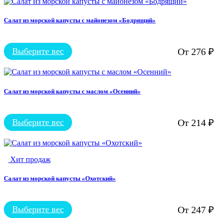
товара.
имеет
несколько
вариаций.
Салат из морской капусты с майонезом «Бодрящий»
Опции
можно
выбрать
Выберите вес
От
276
₽
на
Этот
странице
товар
товара.
имеет
несколько
вариаций.
Салат из морской капусты с маслом «Осенний»
Опции
можно
выбрать
Выберите вес
От
214
₽
на
Этот
странице
товар
товара.
имеет
несколько
Хит продаж
вариаций.
Опции
можно
Салат из морской капусты «Охотский»
выбрать
на
странице
Выберите вес
От
247
₽
Этот
товара.