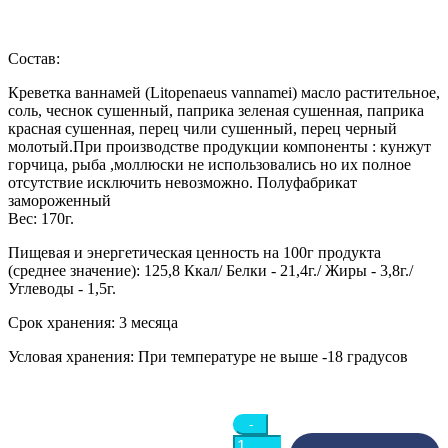
Состав:
Креветка ваннамей (Litopenaeus vannamei) масло растительное,
соль, чеснок сушенный, паприка зеленая сушенная, паприка
красная сушенная, перец чили сушенный, перец черный
молотый.При производстве продукции компоненты : кунжут
горчица, рыба ,моллюски не использовались но их полное
отсутствие исключить невозможно. Полуфабрикат
замороженный
Вес: 170г.
Пищевая и энергетическая ценность на 100г продукта
(среднее значение):
125,8 Ккал/ Белки - 21,4г./ Жиры - 3,8г./
Углеводы - 1,5г.
Срок хранения:
3 месяца
Условая хранения:
При температуре не выше -18 градусов
Quantity
-