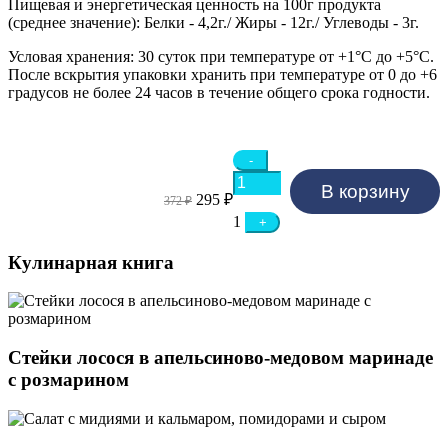
Пищевая и энергетическая ценность на 100г продукта
(среднее значение):
Белки - 4,2г./ Жиры - 12г./ Углеводы - 3г.
Условая хранения:
30 суток при температуре от +1°C до +5°C.
После вскрытия упаковки хранить при температуре от 0 до +6
градусов не более 24 часов в течение общего срока годности.
Quantity
-
В корзину
Первоначальная
Текущая
295
₽
372
₽
цена
цена:
1
+
составляла
295 ₽.
372 ₽.
Кулинарная книга
Стейки лосося в апельсиново-медовом маринаде
с розмарином