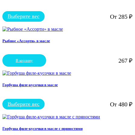
Выберите вес
От
285
₽
Этот
товар
имеет
несколько
вариаций.
Рыбное «Ассорти» в масле
Опции
можно
выбрать
267
₽
В корзину
на
странице
товара.
Горбуша филе-кусочки в масле
Выберите вес
От
480
₽
Этот
товар
имеет
несколько
вариаций.
Горбуша филе-кусочки в масле с пряностями
Опции