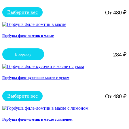
можно
выбрать
Выберите вес
От
480
₽
на
Этот
странице
товар
товара.
имеет
несколько
вариаций.
Горбуша филе-ломтик в масле
Опции
можно
выбрать
284
₽
В корзину
на
странице
товара.
Горбуша филе-кусочки в масле с луком
Выберите вес
От
480
₽
Этот
товар
имеет
несколько
вариаций.
Горбуша филе-ломтик в масле с лимоном
Опции