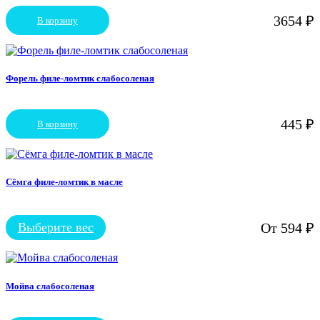
выбрать
3654
₽
В корзину
на
странице
товара.
Форель филе-ломтик слабосоленая
445
₽
В корзину
Сёмга филе-ломтик в масле
Выберите вес
От
594
₽
Этот
товар
имеет
несколько
вариаций.
Мойва слабосоленая
Опции
можно