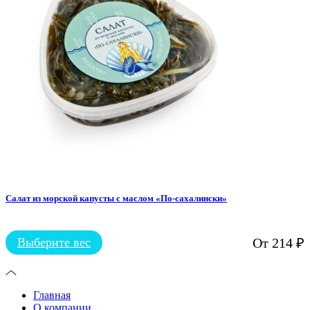
выбрать
на
странице
товара.
Салат из морской капусты с маслом «По-сахалински»
Выберите вес
От
214
₽
Этот
товар
имеет
несколько
Главная
вариаций.
О компании
Опции