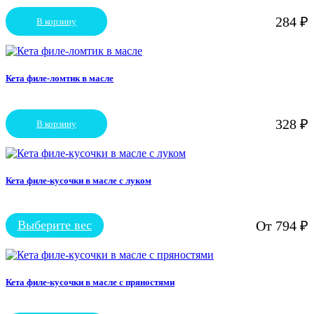
можно
выбрать
284
₽
В корзину
на
странице
товара.
Кета филе-ломтик в масле
328
₽
В корзину
Кета филе-кусочки в масле с луком
Выберите вес
От
794
₽
Этот
товар
имеет
несколько
вариаций.
Кета филе-кусочки в масле с пряностями
Опции
можно