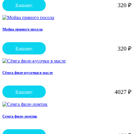
выбрать
320
₽
В корзину
на
странице
товара.
Мойва пряного посола
320
₽
В корзину
Сёмга филе-кусочки в масле
4027
₽
В корзину
Семга филе-ломтик