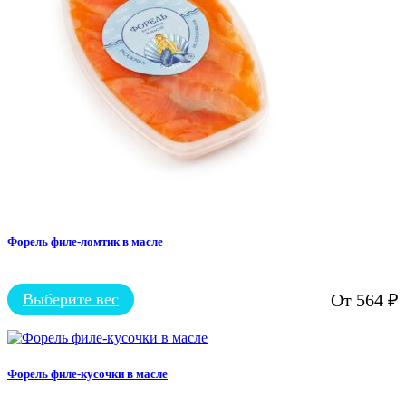
на
странице
товара.
Форель филе-ломтик в масле
Выберите вес
От
564
₽
Этот
товар
имеет
несколько
вариаций.
Форель филе-кусочки в масле
Опции
можно