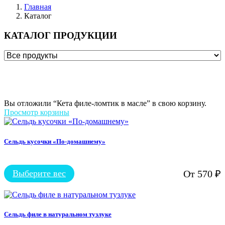
Главная
Каталог
КАТАЛОГ ПРОДУКЦИИ
Вы отложили “Кета филе-ломтик в масле” в свою корзину.
Просмотр корзины
Сельдь кусочки «По-домашнему»
Выберите вес
От
570
₽
Этот
товар
имеет
несколько
вариаций.
Сельдь филе в натуральном тузлуке
Опции