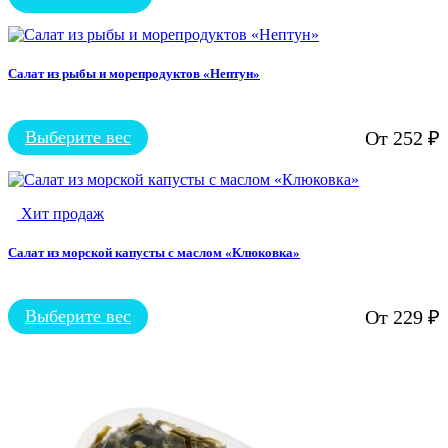
Салат из рыбы и морепродуктов «Нептун»
Выберите вес
От
252
₽
Этот
товар
имеет
несколько
Хит продаж
вариаций.
Опции
можно
Салат из морской капусты с маслом «Клюковка»
выбрать
на
странице
Выберите вес
От
229
₽
Этот
товара.
товар
имеет
несколько
вариаций.
Опции
можно