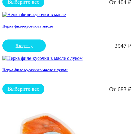
Выберите вес
От
404
₽
Этот
товар
имеет
несколько
вариаций.
Нерка филе-кусочки в масле
Опции
можно
выбрать
2947
₽
В корзину
на
странице
товара.
Нерка филе-кусочки в масле с луком
Выберите вес
От
683
₽
Этот
товар
имеет
несколько
вариаций.
Опции
можно
выбрать