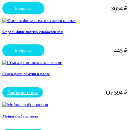
выбрать
3654
₽
В корзину
на
странице
товара.
Форель филе-ломтик слабосоленая
445
₽
В корзину
Сёмга филе-ломтик в масле
Выберите вес
От
594
₽
Этот
товар
имеет
несколько
вариаций.
Мойва слабосоленая
Опции
можно