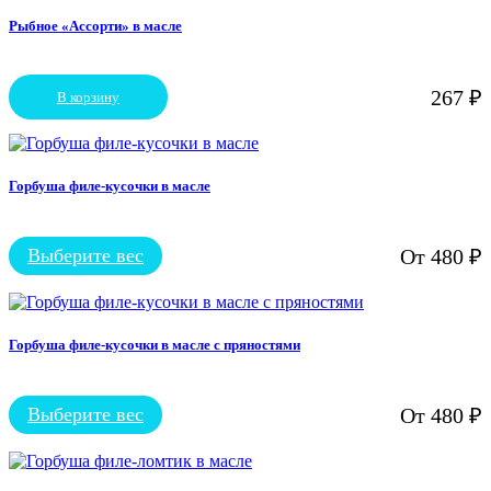
несколько
вариаций.
Рыбное «Ассорти» в масле
Опции
можно
выбрать
267
₽
В корзину
на
странице
товара.
Горбуша филе-кусочки в масле
Выберите вес
От
480
₽
Этот
товар
имеет
несколько
вариаций.
Горбуша филе-кусочки в масле с пряностями
Опции
можно
выбрать
Выберите вес
От
480
₽
на
Этот
странице
товар
товара.
имеет
несколько