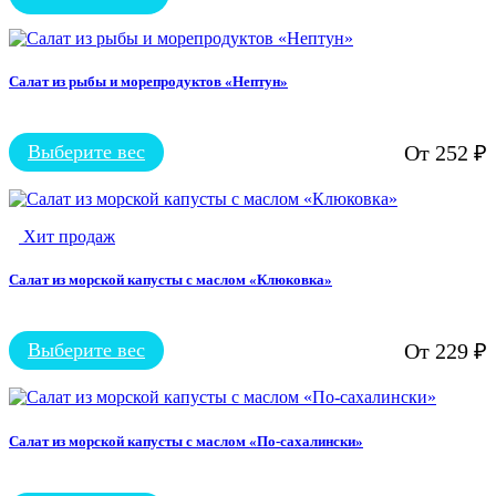
Салат из рыбы и морепродуктов «Нептун»
Выберите вес
От
252
₽
Этот
товар
имеет
несколько
Хит продаж
вариаций.
Опции
можно
Салат из морской капусты с маслом «Клюковка»
выбрать
на
странице
Выберите вес
От
229
₽
Этот
товара.
товар
имеет
несколько
вариаций.
Салат из морской капусты с маслом «По-сахалински»
Опции
можно