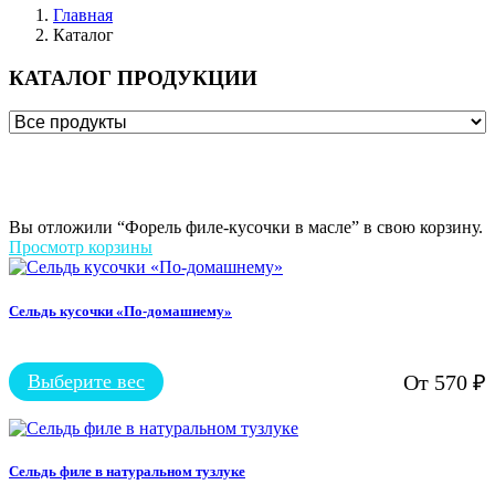
Главная
Каталог
КАТАЛОГ ПРОДУКЦИИ
Вы отложили “Форель филе-кусочки в масле” в свою корзину.
Просмотр корзины
Сельдь кусочки «По-домашнему»
Выберите вес
От
570
₽
Этот
товар
имеет
несколько
вариаций.
Сельдь филе в натуральном тузлуке
Опции