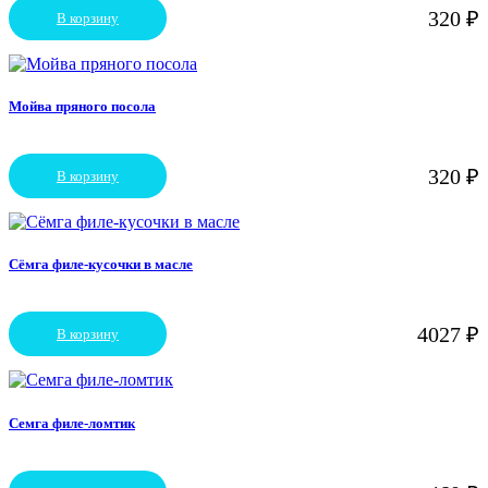
выбрать
320
₽
В корзину
на
странице
товара.
Мойва пряного посола
320
₽
В корзину
Сёмга филе-кусочки в масле
4027
₽
В корзину
Семга филе-ломтик