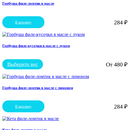
вариаций.
Горбуша филе-ломтик в масле
Опции
можно
выбрать
284
₽
В корзину
на
странице
товара.
Горбуша филе-кусочки в масле с луком
Выберите вес
От
480
₽
Этот
товар
имеет
несколько
вариаций.
Горбуша филе-ломтик в масле с лимоном
Опции
можно
выбрать
284
₽
В корзину
на
странице
товара.
Кета филе-ломтик в масле