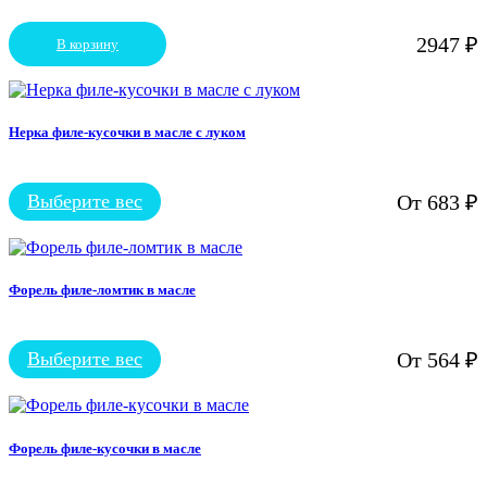
можно
выбрать
2947
₽
В корзину
на
странице
товара.
Нерка филе-кусочки в масле с луком
Выберите вес
От
683
₽
Этот
товар
имеет
несколько
вариаций.
Форель филе-ломтик в масле
Опции
можно
выбрать
Выберите вес
От
564
₽
на
Этот
странице
товар
товара.
имеет
несколько
вариаций.
Форель филе-кусочки в масле
Опции
можно