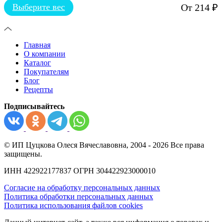
выбрать
Выберите вес
От
214
₽
на
Этот
странице
товар
товара.
имеет
несколько
Главная
вариаций.
О компании
Опции
Каталог
можно
Покупателям
выбрать
Блог
на
Рецепты
странице
товара.
Подписывайтесь
© ИП Цуцкова Олеся Вячеславовна, 2004 - 2026 Все права
защищены.
ИНН 422922177837 ОГРН 304422923000010
Согласие на обработку персональных данных
Политика обработки персональных данных
Политика использования файлов cookies