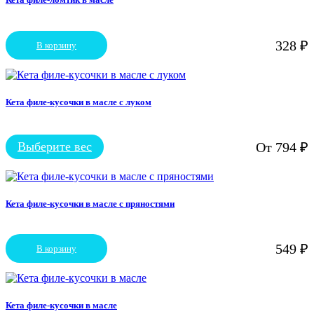
328
₽
В корзину
Кета филе-кусочки в масле с луком
Выберите вес
От
794
₽
Этот
товар
имеет
несколько
вариаций.
Кета филе-кусочки в масле с пряностями
Опции
можно
выбрать
549
₽
В корзину
на
странице
товара.
Кета филе-кусочки в масле