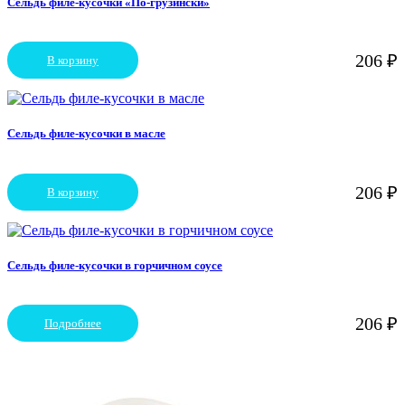
Сельдь филе-кусочки «По-грузински»
206
₽
В корзину
Сельдь филе-кусочки в масле
206
₽
В корзину
Сельдь филе-кусочки в горчичном соусе
206
₽
Подробнее