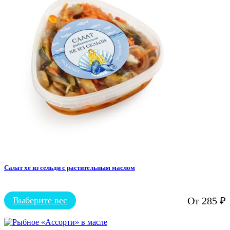
Салат хе из сельди с растительным маслом
Выберите вес
От
285
₽
Этот
товар
имеет