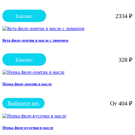
2334
₽
В корзину
Кета филе-ломтик в масле с лимоном
328
₽
В корзину
Нерка филе-ломтик в масле
Выберите вес
От
404
₽
Этот
товар
имеет
несколько
вариаций.
Нерка филе-кусочки в масле
Опции