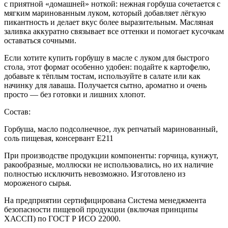
с приятной «домашней» ноткой: нежная горбуша сочетается с
мягким маринованным луком, который добавляет лёгкую
пикантность и делает вкус более выразительным. Масляная
заливка аккуратно связывает все оттенки и помогает кусочкам
оставаться сочными.
Если хотите купить горбушу в масле с луком для быстрого
стола, этот формат особенно удобен: подайте к картофелю,
добавьте к тёплым тостам, используйте в салате или как
начинку для лаваша. Получается сытно, ароматно и очень
просто — без готовки и лишних хлопот.
Состав:
Горбуша, масло подсолнечное, лук репчатый маринованный,
соль пищевая, консервант Е211
При производстве продукции компоненты: горчица, кунжут,
ракообразные, моллюски не использовались, но их наличие
полностью исключить невозможно. Изготовлено из
мороженого сырья.
На предприятии сертифицирована Система менеджмента
безопасности пищевой продукции (включая принципы
ХАССП) по ГОСТ Р ИСО 22000.