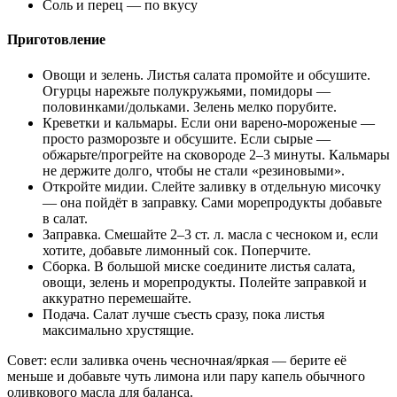
Соль и перец — по вкусу
Приготовление
Овощи и зелень. Листья салата промойте и обсушите.
Огурцы нарежьте полукружьями, помидоры —
половинками/дольками. Зелень мелко порубите.
Креветки и кальмары. Если они варено-мороженые —
просто разморозьте и обсушите. Если сырые —
обжарьте/прогрейте на сковороде 2–3 минуты. Кальмары
не держите долго, чтобы не стали «резиновыми».
Откройте мидии. Слейте заливку в отдельную мисочку
— она пойдёт в заправку. Сами морепродукты добавьте
в салат.
Заправка. Смешайте 2–3 ст. л. масла с чесноком и, если
хотите, добавьте лимонный сок. Поперчите.
Сборка. В большой миске соедините листья салата,
овощи, зелень и морепродукты. Полейте заправкой и
аккуратно перемешайте.
Подача. Салат лучше съесть сразу, пока листья
максимально хрустящие.
Совет: если заливка очень чесночная/яркая — берите её
меньше и добавьте чуть лимона или пару капель обычного
оливкового масла для баланса.