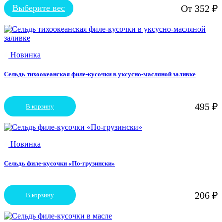
Выберите вес
От
352
₽
Этот
товар
имеет
несколько
вариаций.
Новинка
Опции
можно
выбрать
Сельдь тихоокеанская филе-кусочки в уксусно-масляной заливке
на
странице
товара.
495
₽
В корзину
Новинка
Сельдь филе-кусочки «По-грузински»
206
₽
В корзину