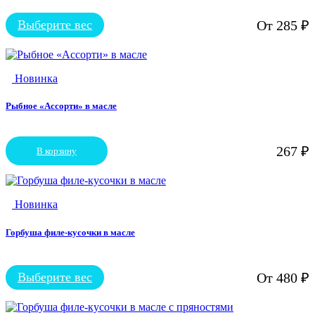
Выберите вес
От
285
₽
Этот
товар
имеет
несколько
Новинка
вариаций.
Опции
можно
Рыбное «Ассорти» в масле
выбрать
на
странице
267
₽
В корзину
товара.
Новинка
Горбуша филе-кусочки в масле
Выберите вес
От
480
₽
Этот
товар
имеет