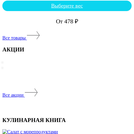
Выберите вес
Этот
товар
имеет
От
478
₽
несколько
вариаций.
Опции
Все товары
можно
выбрать
АКЦИИ
на
странице
товара.
Все акции
КУЛИНАРНАЯ КНИГА