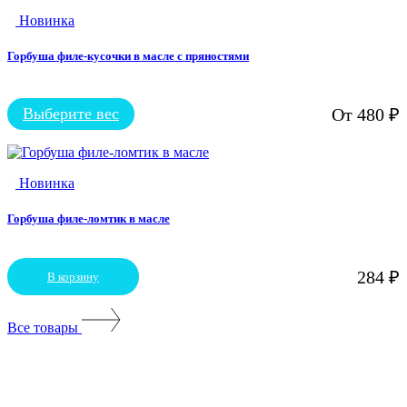
несколько
Новинка
вариаций.
Опции
можно
Горбуша филе-кусочки в масле с пряностями
выбрать
на
странице
Выберите вес
От
480
₽
Этот
товара.
товар
имеет
несколько
Новинка
вариаций.
Опции
можно
Горбуша филе-ломтик в масле
выбрать
на
странице
284
₽
В корзину
товара.
Все товары