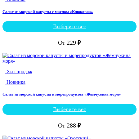
Салат из морской капусты с маслом «Клюковка»
Выберите вес
Этот
товар
имеет
От
229
₽
несколько
вариаций.
Опции
можно
выбрать
Хит продаж
на
странице
Новинка
товара.
Салат из морской капусты и морепродуктов «Жемчужина моря»
Выберите вес
Этот
товар
имеет
От
288
₽
несколько
вариаций.