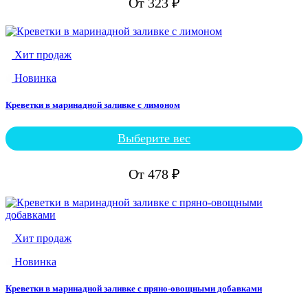
От
323
₽
несколько
вариаций.
Опции
можно
Хит продаж
выбрать
на
Новинка
странице
товара.
Креветки в маринадной заливке с лимоном
Выберите вес
Этот
товар
имеет
От
478
₽
несколько
вариаций.
Опции
можно
выбрать
Хит продаж
на
странице
Новинка
товара.
Креветки в маринадной заливке с пряно-овощными добавками