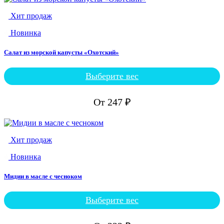
Опции
можно
Хит продаж
выбрать
на
Новинка
странице
товара.
Салат из морской капусты «Охотский»
Выберите вес
Этот
товар
имеет
От
247
₽
несколько
вариаций.
Опции
можно
Хит продаж
выбрать
на
Новинка
странице
товара.
Мидии в масле с чесноком
Выберите вес
Этот
товар
имеет