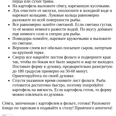
перца или сухие травы.
На картофель выложите сёмгу, нарезанную кусочками.
Лук очистите от шелухи, ополосните в холодной воде и
нарежьте кольцами. Луковые кольца равномерно
разложите по всей поверхности рыбы.
Все равномерно залейте сметаной. Если сметана густая,
то её можно немного развести водой. По вкусу добавьте
еще немного соли и специи для рыбы.
Помидоры помойте, нарежьте кружочками и выложите
по сметане.
Верхним слоем все обильно посыпьте сыром, натертым
на крупной терке.
Сверху все накройте листом фольги и подверните края
так, чтобы по бокам все было закрыто и жар не выходил.
Поставьте форму в духовку, предварительно разогретую
до 180 градусов примерно на 50-60 минут.
Ориентируйтесь по своей духовке.
Спустя указанное время снимите лист фольги. Рыба
готовится достаточно быстро, поэтому попробуйте
картофель на мягкость. Если картофель готов, то форму
можно извлекать из духовки.
Сёмга, запеченная с картофелем в фольге, готова! Разложите
блюдо по тарелкам и подавайте к столу! Приятного аппетита!