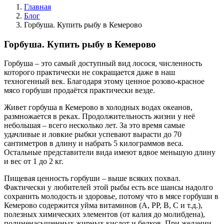
Главная
Блог
Горбуша. Купить рыбу в Кемерово
Горбуша. Купить рыбу в Кемерово
Горбуша – это самый доступный вид лосося, численность
которого практически не сокращается даже в наш
техногенный век. Благодаря этому ценное розово-красное
мясо горбуши продаётся практически везде.
Живет горбуша в Кемерово в холодных водах океанов,
размножается в реках. Продолжительность жизни у неё
небольшая – всего несколько лет. За это время самые
удачливые и ловкие рыбки успевают вырасти до 70
сантиметров в длину и набрать 5 килограммов веса.
Остальные представители вида имеют вдвое меньшую длину
и вес от 1 до 2 кг.
Пищевая ценность горбуши – выше всяких похвал.
Фактически у любителей этой рыбы есть все шансы надолго
сохранить молодость и здоровье, потому что в мясе горбуши в
Кемерово содержится уйма витаминов (A, PP, B, C и т.д.),
полезных химических элементов (от калия до молибдена),
полиненасыщенных жирных кислот и белков. При желании