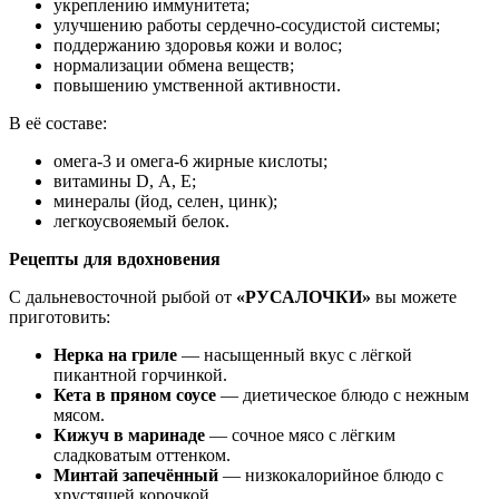
укреплению иммунитета;
улучшению работы сердечно‑сосудистой системы;
поддержанию здоровья кожи и волос;
нормализации обмена веществ;
повышению умственной активности.
В её составе:
омега‑3 и омега‑6 жирные кислоты;
витамины D, А, Е;
минералы (йод, селен, цинк);
легкоусвояемый белок.
Рецепты для вдохновения
С дальневосточной рыбой от
«РУСАЛОЧКИ»
вы можете
приготовить:
Нерка на гриле
— насыщенный вкус с лёгкой
пикантной горчинкой.
Кета в пряном соусе
— диетическое блюдо с нежным
мясом.
Кижуч в маринаде
— сочное мясо с лёгким
сладковатым оттенком.
Минтай запечённый
— низкокалорийное блюдо с
хрустящей корочкой.