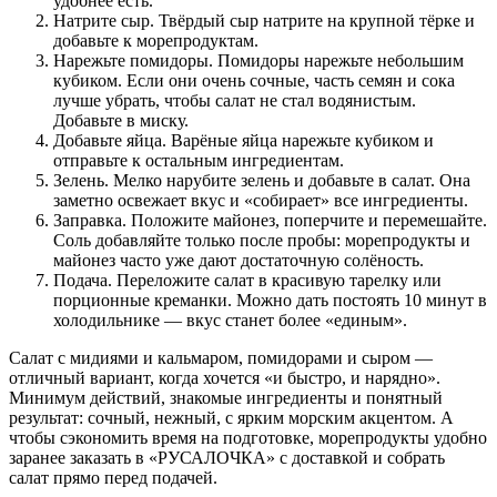
удобнее есть.
Натрите сыр. Твёрдый сыр натрите на крупной тёрке и
добавьте к морепродуктам.
Нарежьте помидоры. Помидоры нарежьте небольшим
кубиком. Если они очень сочные, часть семян и сока
лучше убрать, чтобы салат не стал водянистым.
Добавьте в миску.
Добавьте яйца. Варёные яйца нарежьте кубиком и
отправьте к остальным ингредиентам.
Зелень. Мелко нарубите зелень и добавьте в салат. Она
заметно освежает вкус и «собирает» все ингредиенты.
Заправка. Положите майонез, поперчите и перемешайте.
Соль добавляйте только после пробы: морепродукты и
майонез часто уже дают достаточную солёность.
Подача. Переложите салат в красивую тарелку или
порционные креманки. Можно дать постоять 10 минут в
холодильнике — вкус станет более «единым».
Салат с мидиями и кальмаром, помидорами и сыром —
отличный вариант, когда хочется «и быстро, и нарядно».
Минимум действий, знакомые ингредиенты и понятный
результат: сочный, нежный, с ярким морским акцентом. А
чтобы сэкономить время на подготовке, морепродукты удобно
заранее заказать в «РУСАЛОЧКА» с доставкой и собрать
салат прямо перед подачей.