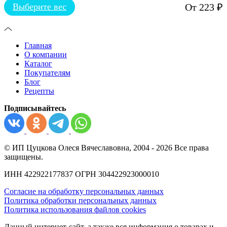
выбрать
Выберите вес
От
223
₽
на
Этот
странице
товар
товара.
имеет
несколько
Главная
вариаций.
О компании
Опции
Каталог
можно
Покупателям
выбрать
Блог
на
Рецепты
странице
товара.
Подписывайтесь
© ИП Цуцкова Олеся Вячеславовна, 2004 - 2026 Все права
защищены.
ИНН 422922177837 ОГРН 304422923000010
Согласие на обработку персональных данных
Политика обработки персональных данных
Политика использования файлов cookies
Данный интернет-сайт, а также вся информация о товарах и