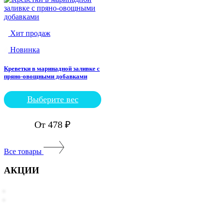
Опции
можно
выбрать
на
Хит продаж
странице
товара.
Новинка
Креветки в маринадной заливке с
пряно-овощными добавками
Выберите вес
Этот
товар
имеет
От
478
₽
несколько
вариаций.
Опции
Все товары
можно
выбрать
АКЦИИ
на
странице
товара.