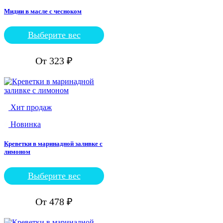
товара.
Мидии в масле с чесноком
Выберите вес
Этот
товар
имеет
От
323
₽
несколько
вариаций.
Опции
можно
выбрать
Хит продаж
на
странице
Новинка
товара.
Креветки в маринадной заливке с
лимоном
Выберите вес
Этот
товар
имеет
От
478
₽
несколько
вариаций.