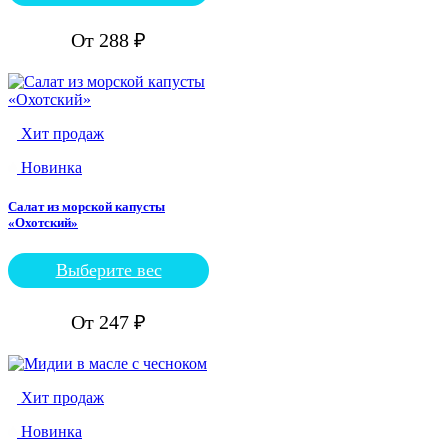
товар
имеет
От
288
₽
несколько
вариаций.
Опции
можно
выбрать
Хит продаж
на
странице
Новинка
товара.
Салат из морской капусты
«Охотский»
Выберите вес
Этот
товар
имеет
От
247
₽
несколько
вариаций.
Опции
можно
Хит продаж
выбрать
на
Новинка
странице