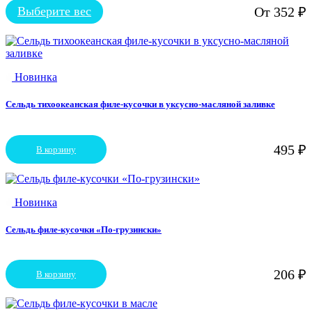
Выберите вес
От
352
₽
Этот
товар
имеет
несколько
вариаций.
Новинка
Опции
можно
выбрать
Сельдь тихоокеанская филе-кусочки в уксусно-масляной заливке
на
странице
товара.
495
₽
В корзину
Новинка
Сельдь филе-кусочки «По-грузински»
206
₽
В корзину