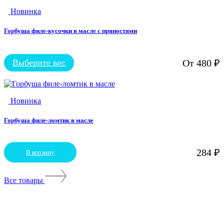
несколько
Новинка
вариаций.
Опции
можно
Горбуша филе-кусочки в масле с пряностями
выбрать
на
странице
Выберите вес
От
480
₽
Этот
товара.
товар
имеет
несколько
Новинка
вариаций.
Опции
можно
Горбуша филе-ломтик в масле
выбрать
на
странице
284
₽
В корзину
товара.
Все товары