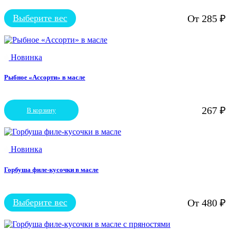
Выберите вес
От
285
₽
Этот
товар
имеет
несколько
Новинка
вариаций.
Опции
можно
Рыбное «Ассорти» в масле
выбрать
на
странице
267
₽
В корзину
товара.
Новинка
Горбуша филе-кусочки в масле
Выберите вес
От
480
₽
Этот
товар
имеет