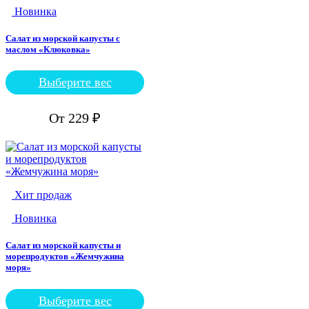
Новинка
Салат из морской капусты с
маслом «Клюковка»
Выберите вес
Этот
товар
имеет
От
229
₽
несколько
вариаций.
Опции
можно
выбрать
на
Хит продаж
странице
товара.
Новинка
Салат из морской капусты и
морепродуктов «Жемчужина
моря»
Выберите вес
Этот