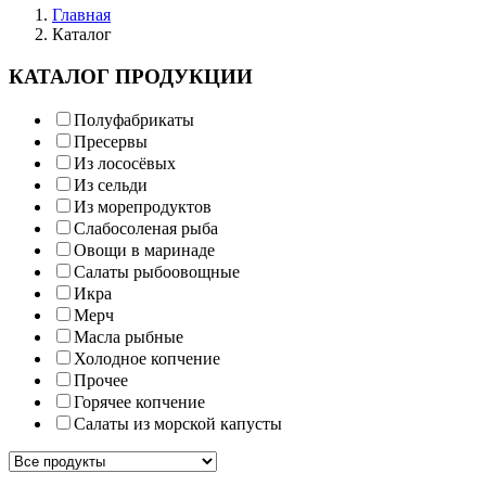
Главная
Каталог
КАТАЛОГ ПРОДУКЦИИ
Полуфабрикаты
Пресервы
Из лососёвых
Из сельди
Из морепродуктов
Слабосоленая рыба
Овощи в маринаде
Салаты рыбоовощные
Икра
Мерч
Масла рыбные
Холодное копчение
Прочее
Горячее копчение
Салаты из морской капусты